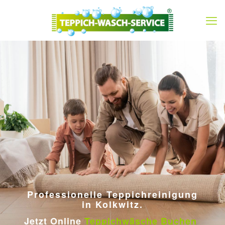
Professionelle Teppichreinigung
in Kolkwitz.
Jetzt Online
Teppichwäsche Buchen