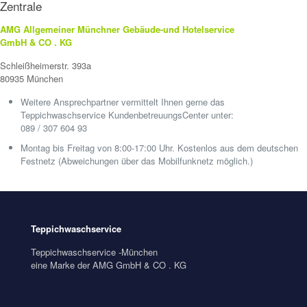
Zentrale
AMG Allgemeiner Münchner Gebäude-und Hotelservice
GmbH & CO . KG
Schleißheimerstr. 393a
80935 München
Weitere Ansprechpartner vermittelt Ihnen gerne das
Teppichwaschservice KundenbetreuungsCenter unter:
089 / 307 604 93
Montag bis Freitag von 8:00-17:00 Uhr. Kostenlos aus dem deutschen
Festnetz (Abweichungen über das Mobilfunknetz möglich.)
Teppichwaschservice
Teppichwaschservice -München
eine Marke der AMG GmbH & CO . KG