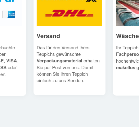
Versand
Wäsche
Das für den Versand Ihres
Ihr Teppich
gebuchte
Teppichs gewünschte
Fachperso
per
Verpackungsmaterial
erhalten
SE
,
VISA
,
hochentwic
Sie per Post von uns. Damit
makellos
g
ESS
oder
können Sie Ihren Teppich
en.
einfach zu uns Senden.