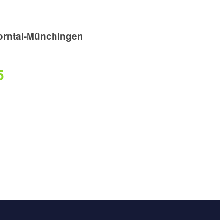
rntal-Münchingen
5