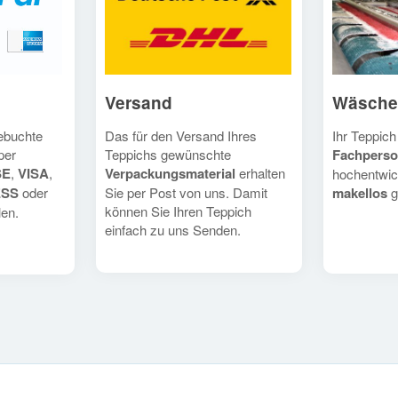
Versand
Wäsche
Das für den Versand Ihres
Ihr Teppich
gebuchte
Teppichs gewünschte
Fachperso
per
Verpackungsmaterial
erhalten
SE
,
VISA
,
hochentwic
Sie per Post von uns. Damit
makellos
g
ESS
oder
können Sie Ihren Teppich
en.
einfach zu uns Senden.