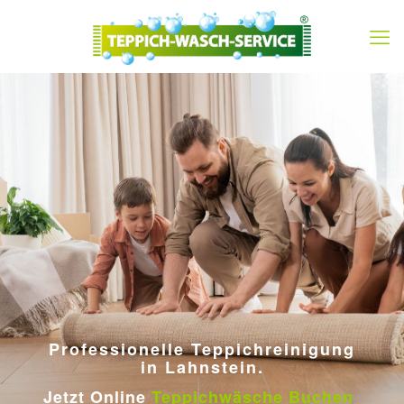
Professionelle Teppichreinigung
in Lahnstein.
Jetzt Online
Teppichwäsche Buchen