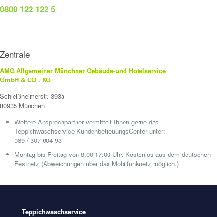
0800 122 122 5
Zentrale
AMG Allgemeiner Münchner Gebäude-und Hotelservice
GmbH & CO . KG
Schleißheimerstr. 393a
80935 München
Weitere Ansprechpartner vermittelt Ihnen gerne das
Teppichwaschservice KundenbetreuungsCenter unter:
089 / 307 604 93
Montag bis Freitag von 8:00-17:00 Uhr. Kostenlos aus dem deutschen
Festnetz (Abweichungen über das Mobilfunknetz möglich.)
Teppichwaschservice