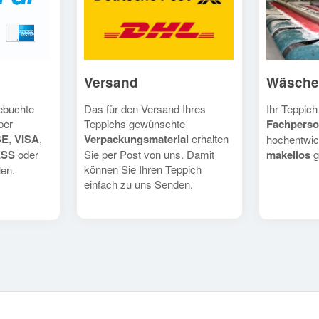
Versand
Wäsche
Das für den Versand Ihres
Ihr Teppich
gebuchte
Teppichs gewünschte
Fachperso
per
Verpackungsmaterial
erhalten
SE
,
VISA
,
hochentwic
Sie per Post von uns. Damit
makellos
g
ESS
oder
können Sie Ihren Teppich
en.
einfach zu uns Senden.