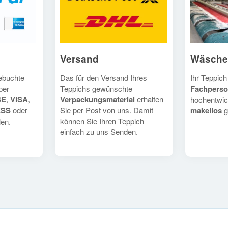
Versand
Wäsche
Das für den Versand Ihres
Ihr Teppich
gebuchte
Teppichs gewünschte
Fachperso
per
Verpackungsmaterial
erhalten
SE
,
VISA
,
hochentwic
Sie per Post von uns. Damit
makellos
g
ESS
oder
können Sie Ihren Teppich
en.
einfach zu uns Senden.