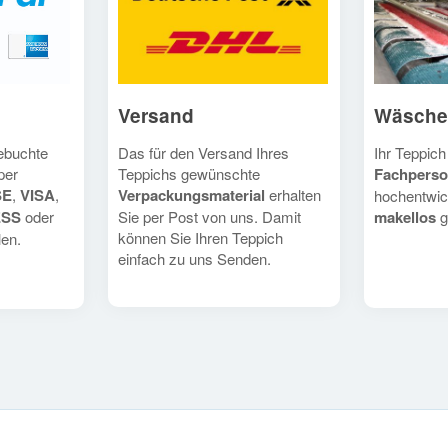
Versand
Wäsche
Das für den Versand Ihres
Ihr Teppich
gebuchte
Teppichs gewünschte
Fachperso
per
Verpackungsmaterial
erhalten
SE
,
VISA
,
hochentwic
Sie per Post von uns. Damit
makellos
g
ESS
oder
können Sie Ihren Teppich
en.
einfach zu uns Senden.