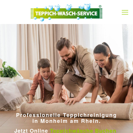
Professionelle Teppichreinigung
in Monheim am Rhein.
Jetzt Online
Teppichwäsche Buchen