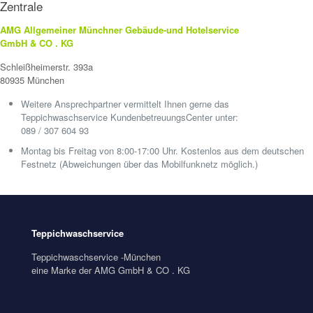
Zentrale
AMG Allgemeiner Münchner Gebäude-und Hotelservice
GmbH & CO . KG
Schleißheimerstr. 393a
80935 München
Weitere Ansprechpartner vermittelt Ihnen gerne das
Teppichwaschservice KundenbetreuungsCenter unter:
089 / 307 604 93
Montag bis Freitag von 8:00-17:00 Uhr. Kostenlos aus dem deutschen
Festnetz (Abweichungen über das Mobilfunknetz möglich.)
Teppichwaschservice
Teppichwaschservice -München
eine Marke der AMG GmbH & CO . KG