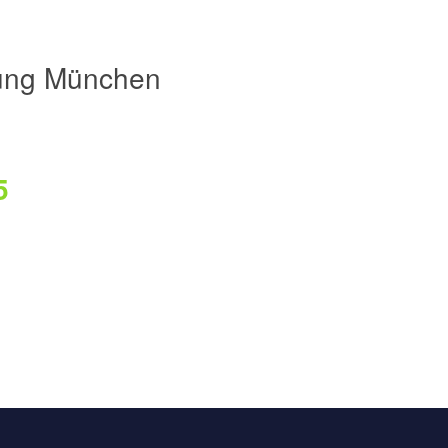
ung München
5