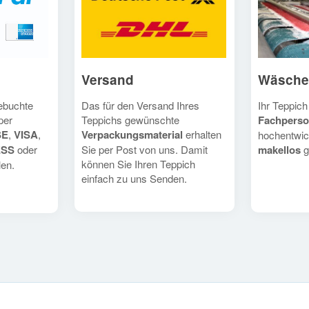
Versand
Wäsche
Das für den Versand Ihres
Ihr Teppich
gebuchte
Teppichs gewünschte
Fachperso
per
Verpackungsmaterial
erhalten
SE
,
VISA
,
hochentwic
Sie per Post von uns. Damit
makellos
g
ESS
oder
können Sie Ihren Teppich
en.
einfach zu uns Senden.