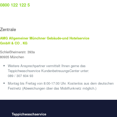
0800 122 122 5
Zentrale
AMG Allgemeiner Münchner Gebäude-und Hotelservice
GmbH & CO . KG
Schleißheimerstr. 393a
80935 München
Weitere Ansprechpartner vermittelt Ihnen gerne das
Teppichwaschservice KundenbetreuungsCenter unter:
089 / 307 604 93
Montag bis Freitag von 8:00-17:00 Uhr. Kostenlos aus dem deutschen
Festnetz (Abweichungen über das Mobilfunknetz möglich.)
Teppichwaschservice