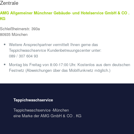
Zentrale
AMG Allgemeiner Münchner Gebäude- und Hotelservice GmbH & CO .
KG
Schleißheimerstr. 393a
80935 München
Weitere Ansprechpartner vermittelt Ihnen gerne das
Teppichwaschservice Kundenbetreuungscenter unter:
089 / 307 604 93
Montag bis Freitag von 8:00-17:00 Uhr. Kostenlos aus dem deutschen
Festnetz (Abweichungen über das Mobilfunknetz möglich.)
Teppichwaschservice
Teppichwaschservice -München
eine Marke der AMG GmbH & CO . KG