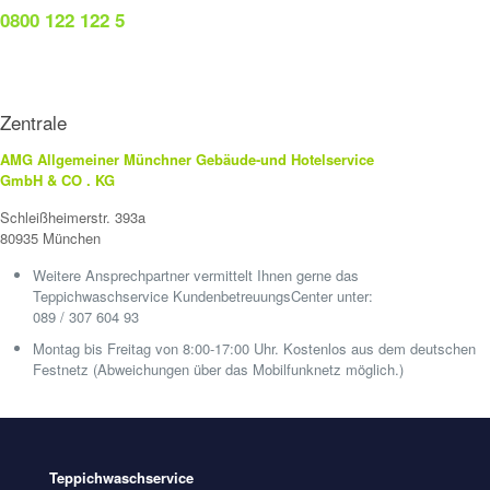
0800 122 122 5
Zentrale
AMG Allgemeiner Münchner Gebäude-und Hotelservice
GmbH & CO . KG
Schleißheimerstr. 393a
80935 München
Weitere Ansprechpartner vermittelt Ihnen gerne das
Teppichwaschservice KundenbetreuungsCenter unter:
089 / 307 604 93
Montag bis Freitag von 8:00-17:00 Uhr. Kostenlos aus dem deutschen
Festnetz (Abweichungen über das Mobilfunknetz möglich.)
Teppichwaschservice