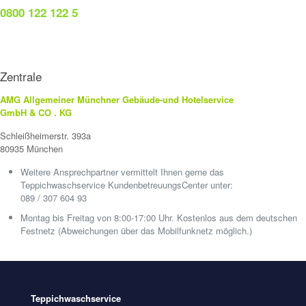
0800 122 122 5
Zentrale
AMG Allgemeiner Münchner Gebäude-und Hotelservice
GmbH & CO . KG
Schleißheimerstr. 393a
80935 München
Weitere Ansprechpartner vermittelt Ihnen gerne das
Teppichwaschservice KundenbetreuungsCenter unter:
089 / 307 604 93
Montag bis Freitag von 8:00-17:00 Uhr. Kostenlos aus dem deutschen
Festnetz (Abweichungen über das Mobilfunknetz möglich.)
Teppichwaschservice