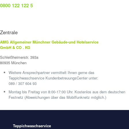
0800 122 122 5
Zentrale
AMG Allgemeiner Münchner Gebäude-und Hotelservice
GmbH & CO . KG
Schleißheimerstr. 393a
80935 München
Weitere Ansprechpartner vermittelt Ihnen gerne das
Teppichwaschservice KundenbetreuungsCenter unter:
089 / 307 604 93
Montag bis Freitag von 8:00-17:00 Uhr. Kostenlos aus dem deutschen
Festnetz (Abweichungen über das Mobilfunknetz möglich.)
Teppichwaschservice