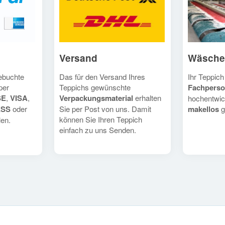
Versand
Wäsche
Das für den Versand Ihres
Ihr Teppich
gebuchte
Teppichs gewünschte
Fachperso
per
Verpackungsmaterial
erhalten
SE
,
VISA
,
hochentwic
Sie per Post von uns. Damit
makellos
g
ESS
oder
können Sie Ihren Teppich
en.
einfach zu uns Senden.