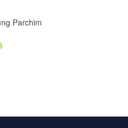
ng Parchim
5