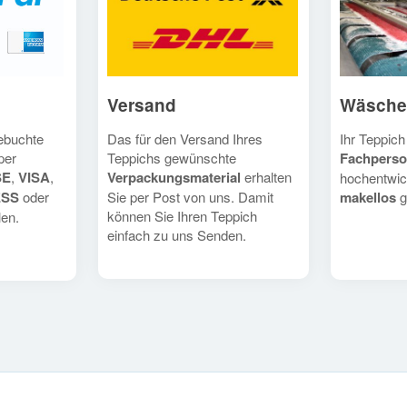
Versand
Wäsche
Das für den Versand Ihres
Ihr Teppich
gebuchte
Teppichs gewünschte
Fachperso
per
Verpackungsmaterial
erhalten
SE
,
VISA
,
hochentwic
Sie per Post von uns. Damit
makellos
g
ESS
oder
können Sie Ihren Teppich
en.
einfach zu uns Senden.