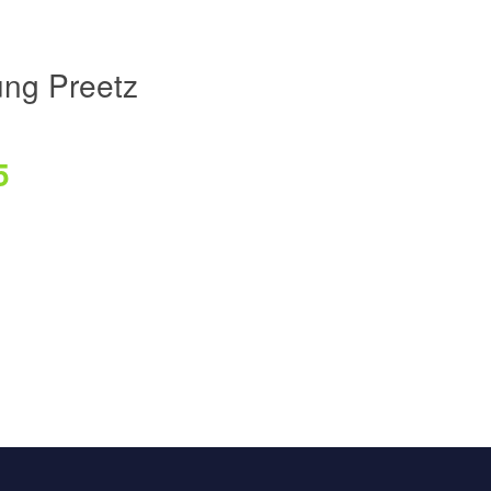
ng Preetz
5