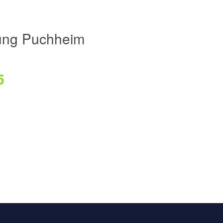
ung Puchheim
5