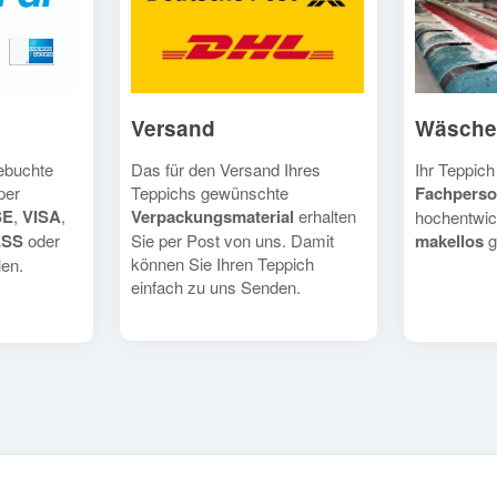
Versand
Wäsche
Das für den Versand Ihres
Ihr Teppich
gebuchte
Teppichs gewünschte
Fachperso
per
Verpackungsmaterial
erhalten
SE
,
VISA
,
hochentwic
Sie per Post von uns. Damit
makellos
g
ESS
oder
können Sie Ihren Teppich
en.
einfach zu uns Senden.