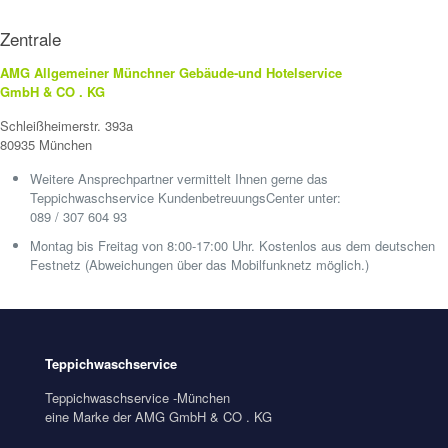
Zentrale
AMG Allgemeiner Münchner Gebäude-und Hotelservice
GmbH & CO . KG
Schleißheimerstr. 393a
80935 München
Weitere Ansprechpartner vermittelt Ihnen gerne das
Teppichwaschservice KundenbetreuungsCenter unter:
089 / 307 604 93
Montag bis Freitag von 8:00-17:00 Uhr. Kostenlos aus dem deutschen
Festnetz (Abweichungen über das Mobilfunknetz möglich.)
Teppichwaschservice
Teppichwaschservice -München
eine Marke der AMG GmbH & CO . KG