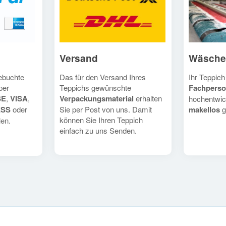
Versand
Wäsche
Das für den Versand Ihres
Ihr Teppich
gebuchte
Teppichs gewünschte
Fachperso
per
Verpackungsmaterial
erhalten
SE
,
VISA
,
hochentwic
Sie per Post von uns. Damit
makellos
g
ESS
oder
können Sie Ihren Teppich
en.
einfach zu uns Senden.