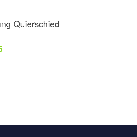
ng Quierschied
5