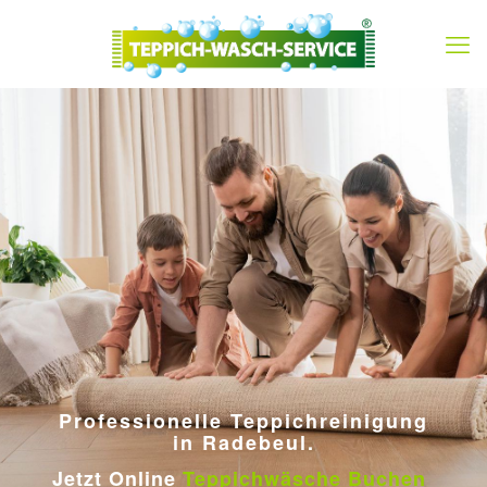
Professionelle Teppichreinigung
in Radebeul.
Jetzt Online
Teppichwäsche Buchen