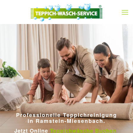
Professionelle Teppichreinigung
in Ramstein-Miesenbach.
Jetzt Online
Teppichwäsche Buchen