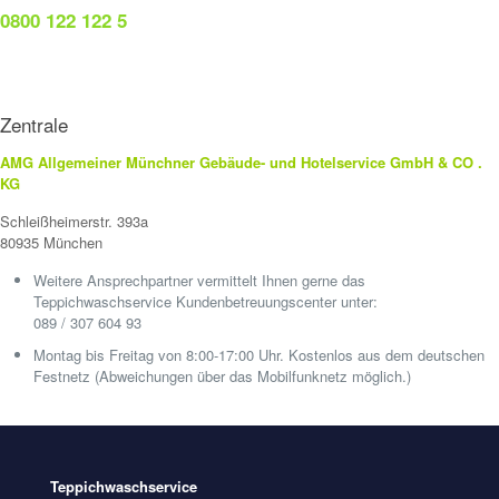
0800 122 122 5
Zentrale
AMG Allgemeiner Münchner Gebäude- und Hotelservice GmbH & CO .
KG
Schleißheimerstr. 393a
80935 München
Weitere Ansprechpartner vermittelt Ihnen gerne das
Teppichwaschservice Kundenbetreuungscenter unter:
089 / 307 604 93
Montag bis Freitag von 8:00-17:00 Uhr. Kostenlos aus dem deutschen
Festnetz (Abweichungen über das Mobilfunknetz möglich.)
Teppichwaschservice