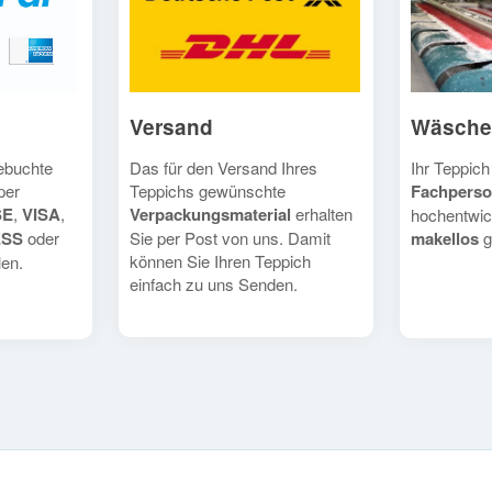
Versand
Wäsche
Das für den Versand Ihres
Ihr Teppich
gebuchte
Teppichs gewünschte
Fachperso
per
Verpackungsmaterial
erhalten
SE
,
VISA
,
hochentwic
Sie per Post von uns. Damit
makellos
g
ESS
oder
können Sie Ihren Teppich
en.
einfach zu uns Senden.