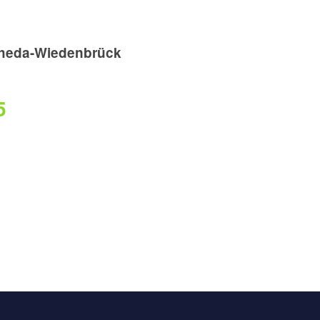
heda-Wiedenbrück
5