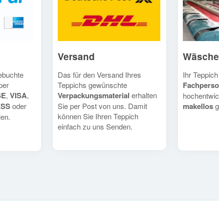
Versand
Wäsche
Das für den Versand Ihres
Ihr Teppich
gebuchte
Teppichs gewünschte
Fachperso
per
Verpackungsmaterial
erhalten
SE
,
VISA
,
hochentwic
Sie per Post von uns. Damit
makellos
g
ESS
oder
können Sie Ihren Teppich
en.
einfach zu uns Senden.