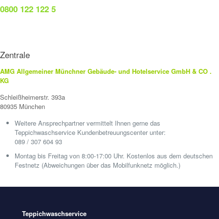
0800 122 122 5
Zentrale
AMG Allgemeiner Münchner Gebäude- und Hotelservice GmbH & CO .
KG
Schleißheimerstr. 393a
80935 München
Weitere Ansprechpartner vermittelt Ihnen gerne das
Teppichwaschservice Kundenbetreuungscenter unter:
089 / 307 604 93
Montag bis Freitag von 8:00-17:00 Uhr. Kostenlos aus dem deutschen
Festnetz (Abweichungen über das Mobilfunknetz möglich.)
Teppichwaschservice