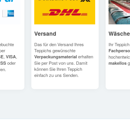
Versand
Wäsche
Das für den Versand Ihres
Ihr Teppich
gebuchte
Teppichs gewünschte
Fachperso
per
Verpackungsmaterial
erhalten
SE
,
VISA
,
hochentwic
Sie per Post von uns. Damit
makellos
g
ESS
oder
können Sie Ihren Teppich
en.
einfach zu uns Senden.