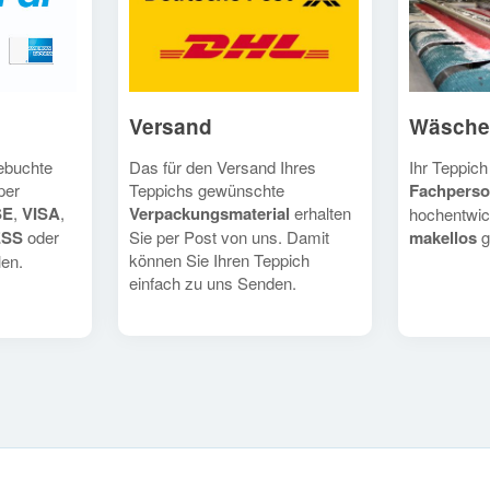
Versand
Wäsche
Das für den Versand Ihres
Ihr Teppich
gebuchte
Teppichs gewünschte
Fachperso
per
Verpackungsmaterial
erhalten
SE
,
VISA
,
hochentwic
Sie per Post von uns. Damit
makellos
g
ESS
oder
können Sie Ihren Teppich
en.
einfach zu uns Senden.