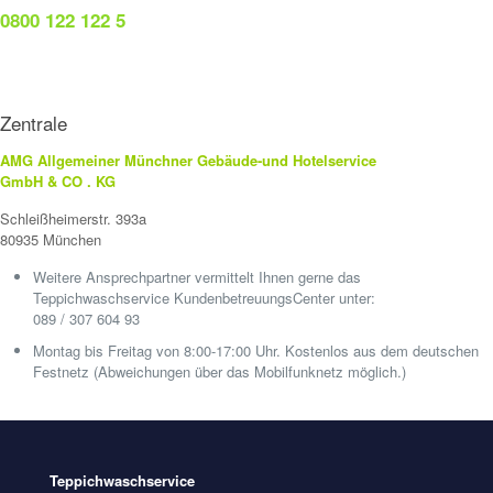
0800 122 122 5
Zentrale
AMG Allgemeiner Münchner Gebäude-und Hotelservice
GmbH & CO . KG
Schleißheimerstr. 393a
80935 München
Weitere Ansprechpartner vermittelt Ihnen gerne das
Teppichwaschservice KundenbetreuungsCenter unter:
089 / 307 604 93
Montag bis Freitag von 8:00-17:00 Uhr. Kostenlos aus dem deutschen
Festnetz (Abweichungen über das Mobilfunknetz möglich.)
Teppichwaschservice