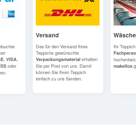
Versand
Wäsche
Das für den Versand Ihres
Ihr Teppich
gebuchte
Teppichs gewünschte
Fachperso
per
Verpackungsmaterial
erhalten
SE
,
VISA
,
hochentwic
Sie per Post von uns. Damit
makellos
g
ESS
oder
können Sie Ihren Teppich
en.
einfach zu uns Senden.