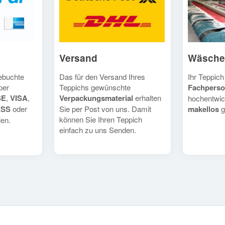
Versand
Wäsche
Das für den Versand Ihres
Ihr Teppich
gebuchte
Teppichs gewünschte
Fachperso
per
Verpackungsmaterial
erhalten
SE
,
VISA
,
hochentwic
Sie per Post von uns. Damit
makellos
g
ESS
oder
können Sie Ihren Teppich
en.
einfach zu uns Senden.