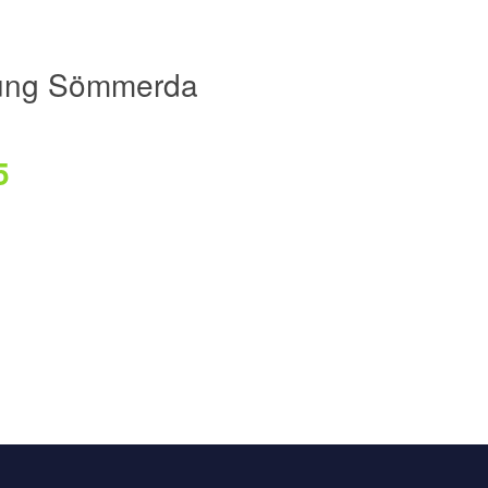
ung Sömmerda
5