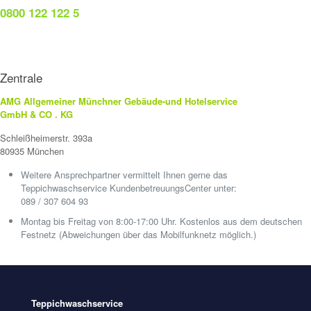
0800 122 122 5
Zentrale
AMG Allgemeiner Münchner Gebäude-und Hotelservice
GmbH & CO . KG
Schleißheimerstr. 393a
80935 München
Weitere Ansprechpartner vermittelt Ihnen gerne das
Teppichwaschservice KundenbetreuungsCenter unter:
089 / 307 604 93
Montag bis Freitag von 8:00-17:00 Uhr. Kostenlos aus dem deutschen
Festnetz (Abweichungen über das Mobilfunknetz möglich.)
Teppichwaschservice