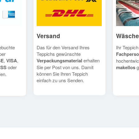
Versand
Wäsche
Das für den Versand Ihres
Ihr Teppich
gebuchte
Teppichs gewünschte
Fachperso
per
Verpackungsmaterial
erhalten
SE
,
VISA
,
hochentwic
Sie per Post von uns. Damit
makellos
g
ESS
oder
können Sie Ihren Teppich
en.
einfach zu uns Senden.