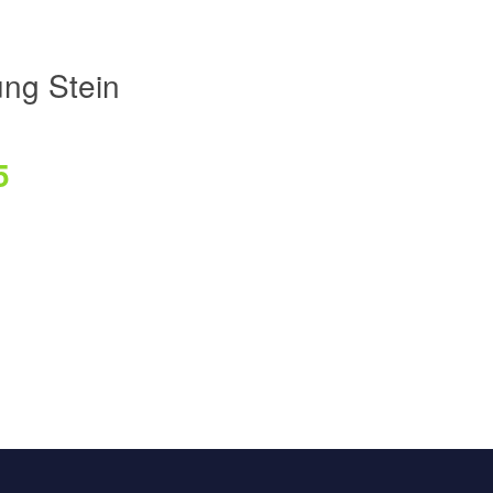
ng Stein
5