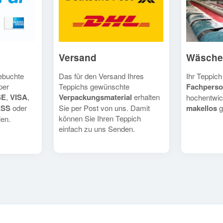
Versand
Wäsche
Das für den Versand Ihres
Ihr Teppich
gebuchte
Teppichs gewünschte
Fachperso
per
Verpackungsmaterial
erhalten
SE
,
VISA
,
hochentwic
Sie per Post von uns. Damit
makellos
g
ESS
oder
können Sie Ihren Teppich
en.
einfach zu uns Senden.