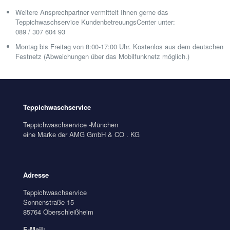
Weitere Ansprechpartner vermittelt Ihnen gerne das
Teppichwaschservice KundenbetreuungsCenter unter:
089 / 307 604 93
Montag bis Freitag von 8:00-17:00 Uhr. Kostenlos aus dem deutschen
Festnetz (Abweichungen über das Mobilfunknetz möglich.)
Teppichwaschservice
Teppichwaschservice -München
eine Marke der AMG GmbH & CO . KG
Adresse
Teppichwaschservice
Sonnenstraße 15
85764 Oberschleißheim
E-Mail: