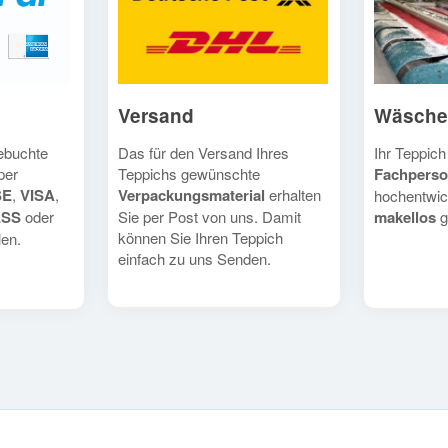
Versand
Wäsche
Das für den Versand Ihres
Ihr Teppich
gebuchte
Teppichs gewünschte
Fachperso
per
Verpackungsmaterial
erhalten
SE
,
VISA
,
hochentwic
Sie per Post von uns. Damit
makellos
g
ESS
oder
können Sie Ihren Teppich
en.
einfach zu uns Senden.