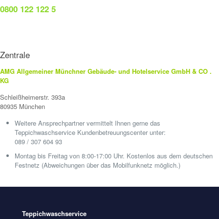
0800 122 122 5
Zentrale
AMG Allgemeiner Münchner Gebäude- und Hotelservice GmbH & CO .
KG
Schleißheimerstr. 393a
80935 München
Weitere Ansprechpartner vermittelt Ihnen gerne das
Teppichwaschservice Kundenbetreuungscenter unter:
089 / 307 604 93
Montag bis Freitag von 8:00-17:00 Uhr. Kostenlos aus dem deutschen
Festnetz (Abweichungen über das Mobilfunknetz möglich.)
Teppichwaschservice