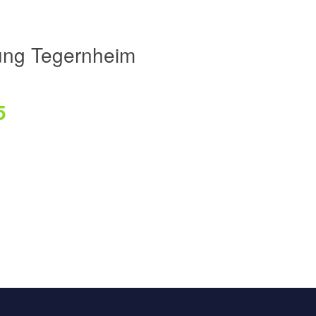
ung Tegernheim
5