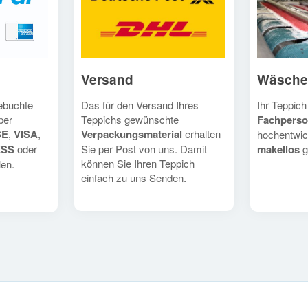
Versand
Wäsche
Das für den Versand Ihres
Ihr Teppich
gebuchte
Teppichs gewünschte
Fachperso
per
Verpackungsmaterial
erhalten
SE
,
VISA
,
hochentwic
Sie per Post von uns. Damit
makellos
g
ESS
oder
können Sie Ihren Teppich
en.
einfach zu uns Senden.