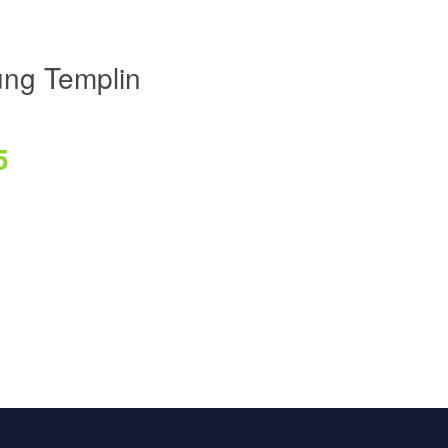
ng Templin
5