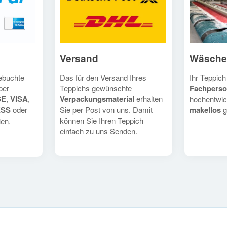
Versand
Wäsche
Das für den Versand Ihres
Ihr Teppich
gebuchte
Teppichs gewünschte
Fachperso
per
Verpackungsmaterial
erhalten
SE
,
VISA
,
hochentwic
Sie per Post von uns. Damit
makellos
g
ESS
oder
können Sie Ihren Teppich
en.
einfach zu uns Senden.