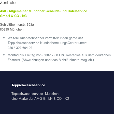
Zentrale
AMG Allgemeiner Münchner Gebäude-und Hotelservice
GmbH & CO . KG
Schleißheimerstr. 393a
80935 München
Weitere Ansprechpartner vermittelt Ihnen gerne das
Teppichwaschservice KundenbetreuungsCenter unter:
089 / 307 604 93
Montag bis Freitag von 8:00-17:00 Uhr. Kostenlos aus dem deutschen
Festnetz (Abweichungen über das Mobilfunknetz möglich.)
Teppichwaschservice
Teppichwaschservice -München
eine Marke der AMG GmbH & CO . KG