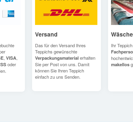
Versand
Wäsche
Das für den Versand Ihres
Ihr Teppich
gebuchte
Teppichs gewünschte
Fachperso
per
Verpackungsmaterial
erhalten
SE
,
VISA
,
hochentwic
Sie per Post von uns. Damit
makellos
g
ESS
oder
können Sie Ihren Teppich
en.
einfach zu uns Senden.