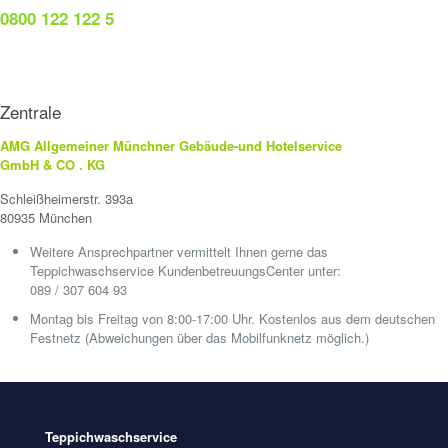
0800 122 122 5
Zentrale
AMG Allgemeiner Münchner Gebäude-und Hotelservice
GmbH & CO . KG
Schleißheimerstr. 393a
80935 München
Weitere Ansprechpartner vermittelt Ihnen gerne das
Teppichwaschservice KundenbetreuungsCenter unter:
089 / 307 604 93
Montag bis Freitag von 8:00-17:00 Uhr. Kostenlos aus dem deutschen
Festnetz (Abweichungen über das Mobilfunknetz möglich.)
Teppichwaschservice