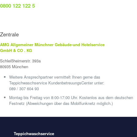
0800 122 122 5
Zentrale
AMG Allgemeiner Münchner Gebäude-und Hotelservice
GmbH & CO . KG
Schleißheimerstr. 393a
80935 München
Weitere Ansprechpartner vermittelt Ihnen gerne das
Teppichwaschservice KundenbetreuungsCenter unter:
089 / 307 604 93
Montag bis Freitag von 8:00-17:00 Uhr. Kostenlos aus dem deutschen
Festnetz (Abweichungen über das Mobilfunknetz möglich.)
Teppichwaschservice