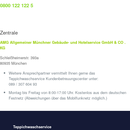
0800 122 122 5
Zentrale
AMG Allgemeiner Münchner Gebäude- und Hotelservice GmbH & CO .
KG
Schleißheimerstr. 393a
80935 München
Weitere Ansprechpartner vermittelt Ihnen gerne das
Teppichwaschservice Kundenbetreuungscenter unter:
089 / 307 604 93
Montag bis Freitag von 8:00-17:00 Uhr. Kostenlos aus dem deutschen
Festnetz (Abweichungen über das Mobilfunknetz möglich.)
Teppichwaschservice