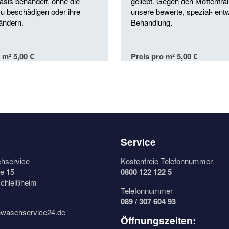
asis behandelt, ohne die
geliebt. Gegen den Mottenfraß 
 zu beschädigen oder ihre
unsere bewerte, spezial- entw
ändern.
Behandlung.
 m² 5,00 €
Preis pro m² 5,00 €
Service
hservice
Kostenfreie Telefonnummer
e 15
0800 122 122 5
chleißheim
Telefonnummer
089 / 307 604 93
hwaschservice24.de
Öffnungszeiten: