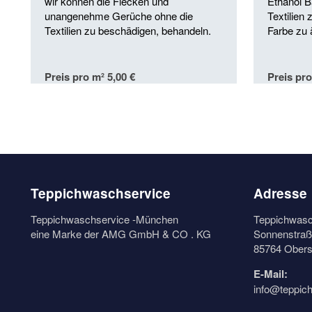
wir können die Flecken und
Ethanol B
unangenehme Gerüche ohne die
Textilien
Textilien zu beschädigen, behandeln.
Farbe zu 
Preis pro m² 5,00 €
Preis pro
Teppichwaschservice
Adresse
Teppichwaschservice -München
Teppichwasc
eine Marke der AMG GmbH & CO . KG
Sonnenstraß
85764 Obers
E-Mail:
info@teppic